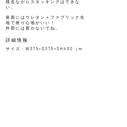
残念ながらスタッキングはできな
い。
座面にはウレタン＋ファブリック生
地で座り心地がいい！
外部には置かないでね。
​詳細情報
サイズ
W375×D375×SH400
（ｍ
：
ｍ）
使用人員：1人
オーダー：サイズオーダー 生地オ
ーダー